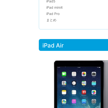
iPad5
iPad mini4
iPad Pro
まとめ
iPad Air