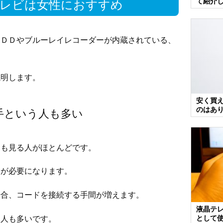
て紹介
レビは女性におすすめ
ＨＤＤやブルーレイレコーダーが内蔵されている、
説明します。
安く買
のはあ
手という人も多い
Ｄも見る人がほとんどです。
ーが必要になります。
場合、コードを接続する手間が増えます。
液晶テレ
う人も多いです。
として