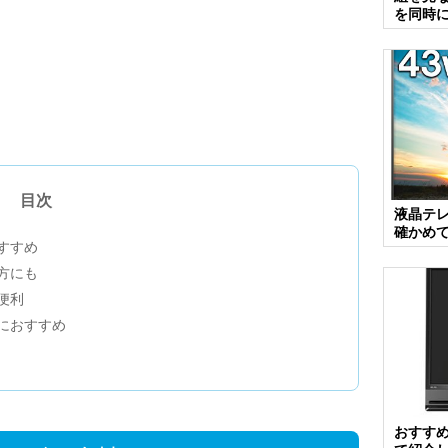
を同時
目次
液晶テ
確かめ
すすめ
方にも
便利
におすすめ
おすす