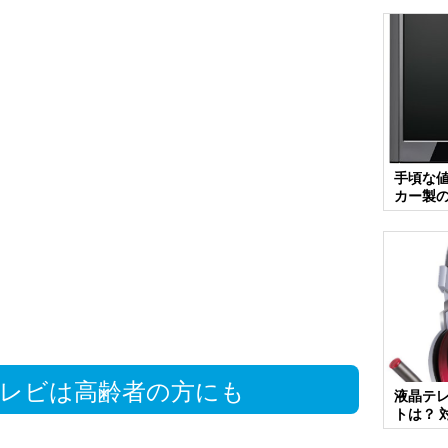
手頃な
カー製
レビは高齢者の方にも
液晶テ
トは？ 