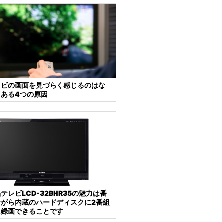
レビの画面を見づらく感じるのはな
くある4つの原因
テレビLCD-32BHR35の魅力は番
ながら内蔵のハードディスクに2番組
に録画できることです