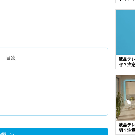
目次
液晶テ
ぜ？注
液晶テ
切？注