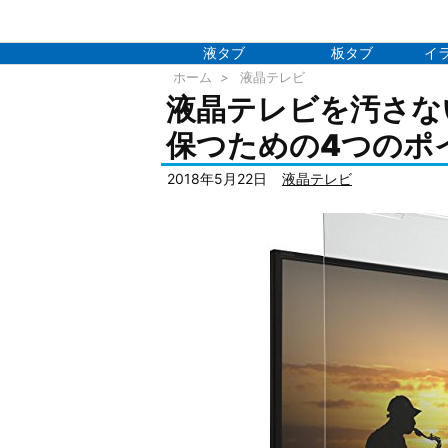
液タブ
板タブ
イ
ホーム
>
液晶テレビ
液晶テレビを汚さな
保つための4つのポ
2018年5月22日
液晶テレビ