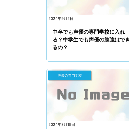
2024年9月2日
中卒でも声優の専門学校に入れ
る？中学生でも声優の勉強はで
るの？
声優の専門学校
2024年8月19日