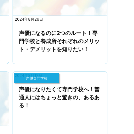
2024年8月26日
声優になるのに2つのルート！専
き
門学校と養成所それぞれのメリッ
ト・デメリットを知りたい！
2024年8月12日
声優専門学校
声優になりたくて専門学校へ！普
通人にはちょっと驚きの、あるあ
る！