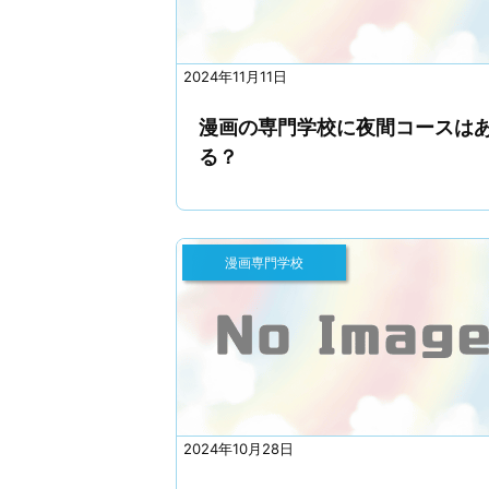
2024年11月11日
漫画の専門学校に夜間コースは
る？
漫画専門学校
2024年10月28日