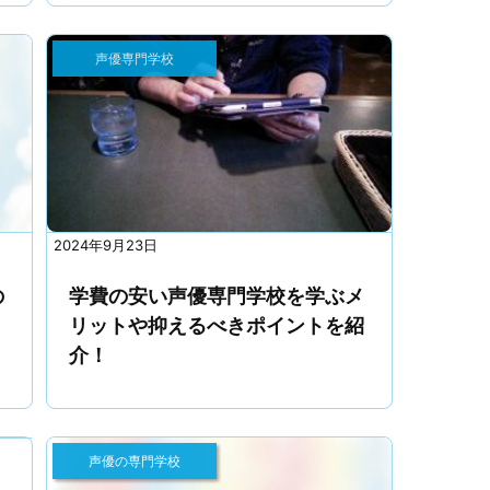
声優専門学校
2024年9月23日
の
学費の安い声優専門学校を学ぶメ
リットや抑えるべきポイントを紹
介！
声優の専門学校