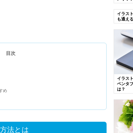
イラス
も通え
目次
イラス
ペンタ
は？
すめ
方法とは