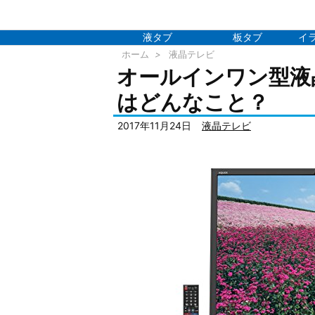
液タブ
板タブ
イ
ホーム
>
液晶テレビ
オールインワン型液
はどんなこと？
2017年11月24日
液晶テレビ