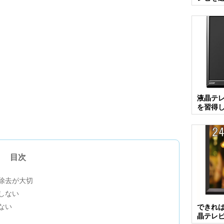
液晶テ
を習得
目次
除去が大切
しない
ない
できれば
晶テレ