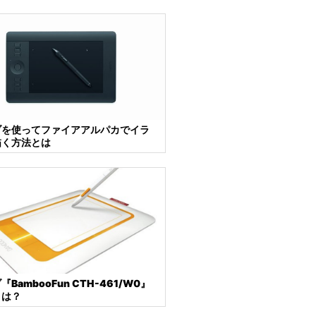
ブを使ってファイアアルパカでイラ
描く方法とは
BambooFun CTH-461/W0』
とは？