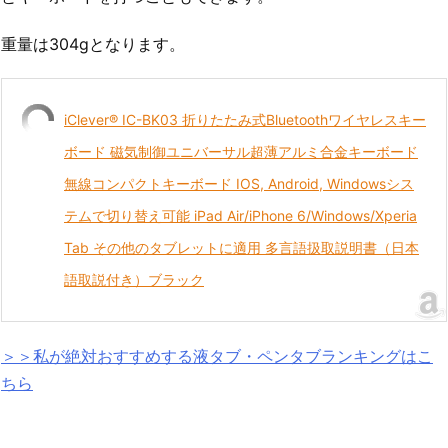
重量は304gとなります。
iClever® IC-BK03 折りたたみ式Bluetoothワイヤレスキー
ボード 磁気制御ユニバーサル超薄アルミ合金キーボード
無線コンパクトキーボード IOS, Android, Windowsシス
テムで切り替え可能 iPad Air/iPhone 6/Windows/Xperia
Tab その他のタブレットに適用 多言語扱取説明書（日本
語取説付き）ブラック
＞＞私が絶対おすすめする液タブ・ペンタブランキングはこ
ちら