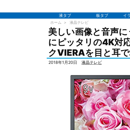
液タブ
板タブ
イ
ホーム
>
液晶テレビ
美しい画像と音声に
にピッタリの4K対
クVIERAを目と耳
2018年1月20日
液晶テレビ