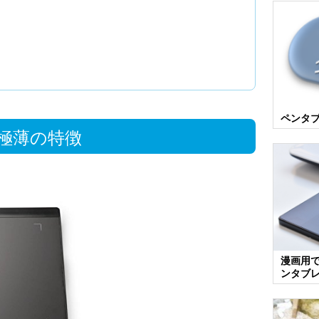
ペンタ
 極薄の特徴
漫画用
ンタブ