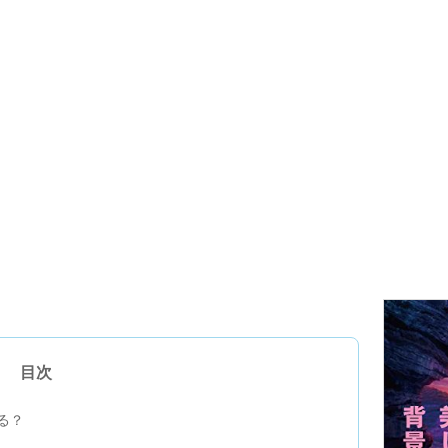
目次
る？