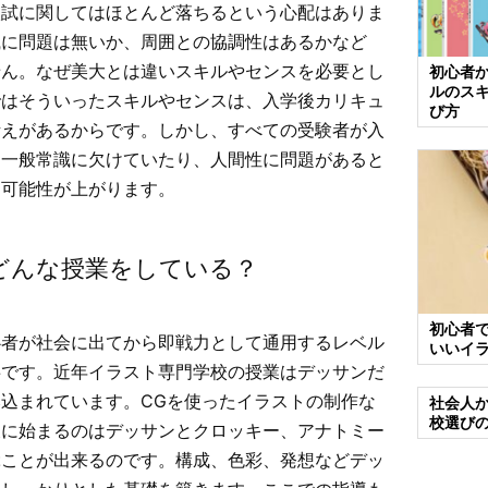
入試に関してはほとんど落ちるという心配はありま
識に問題は無いか、周囲との協調性はあるかなど
せん。なぜ美大とは違いスキルやセンスを必要とし
初心者か
ルのス
ではそういったスキルやセンスは、入学後カリキュ
び方
考えがあるからです。しかし、すべての受験者が入
く一般常識に欠けていたり、人間性に問題があると
う可能性が上がります。
どんな授業をしている？
初心者
心者が社会に出てから即戦力として通用するレベル
いいイ
事です。近年イラスト専門学校の授業はデッサンだ
込まれています。CGを使ったイラストの制作な
社会人
校選び
後に始まるのはデッサンとクロッキー、アナトミー
ぶことが出来るのです。構成、色彩、発想などデッ