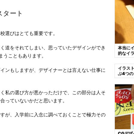
スタート
学校選びはとても重要です。
きく道をそれてしまい、思っていたデザインができ
本当に
的なイ
まうこともあります。
イラス
ザインもしますが、デザイナーとは言えない仕事に
ぶ4つの
なく私の選び方が悪かっただけで、この部分は人そ
か合っていないかだと思います。
ですが、入学前に入念に調べておくことで極力その
CGデ