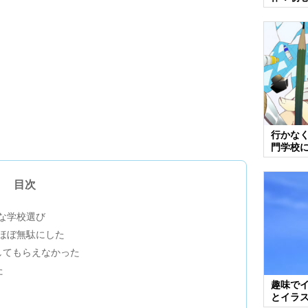
行かな
門学校
目次
な学校選び
ほぼ無駄にした
してもらえなかった
た
趣味で
とイラ