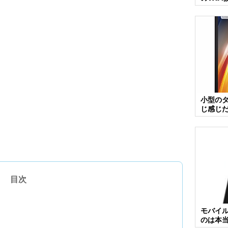
小型の
じ感じ
目次
モバイル
のは本